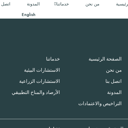
رئيسية
من نحن
خدماتنا
المدونة
اتصل ب
English
الصفحة الرئيسية
خدماتنا
من نحن
اﻻﺳﺘﺸﺎرات اﻟﺒﻴﺌﻴﺔ
اتصل بنا
الاستشارات الزراعية
المدونة
اﻷرﺻﺎد واﻟﻤﻨﺎخ التطبيقي
التراخيص والاعتمادات