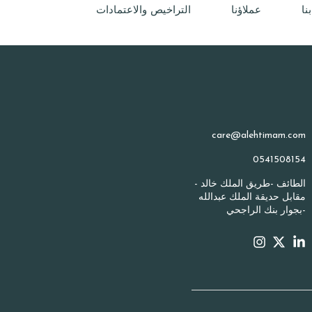
نا
ﻋﻤﻼؤنا
التراخيص والاعتمادات
care@alehtimam.com
0541508154
الطائف -طريق الملك خالد -
مقابل حديقة الملك عبدالله
-بجوار بنك الراجحي