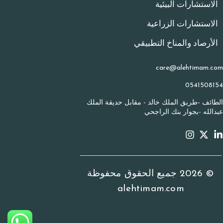
اﻻﺳﺘﺸﺎرات اﻟﺒﻴﺌﻴﺔ
الاستشارات الزراعية
اﻷرﺻﺎد واﻟﻤﻨﺎخ التطبيقي
care@alehtimam.com
0541508154
الطائف -طريق الملك خالد - مقابل حديقة الملك
عبدالله -بجوار بنك الراجحي
© 2026 جميع الحقوق محفوظة
alehtimam.com