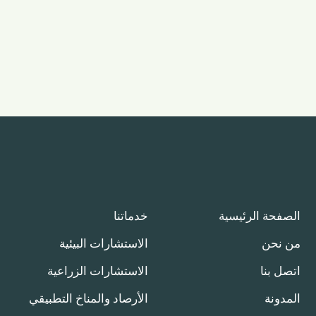
الصفحة الرئيسية
خدماتنا
من نحن
اﻻﺳﺘﺸﺎرات اﻟﺒﻴﺌﻴﺔ
اتصل بنا
الاستشارات الزراعية
المدونة
اﻷرﺻﺎد واﻟﻤﻨﺎخ التطبيقي