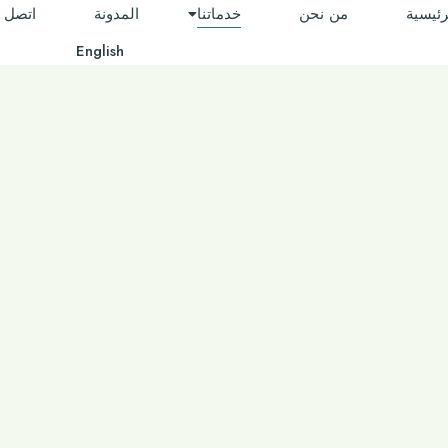
رئيسية
من نحن
خدماتنا
المدونة
اتصل ب
English
ﻻﺳﺘﺸﺎرات اﻟﺰراﻋﻴﺔ