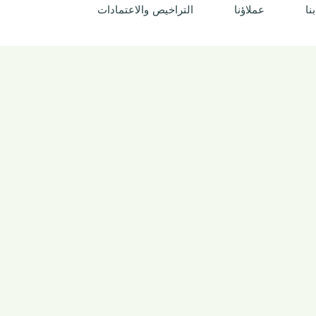
نا
ﻋﻤﻼؤنا
التراخيص والاعتمادات
الاستشارات البيئية
اﻷرﺻﺎد واﻟﻤﻨﺎخ اﻟتطبيقي