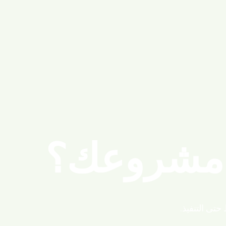
قرأ المزيد
 مشروعك؟
تى التنفيذ.